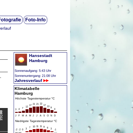
Fotografie
Foto-Info
erlauf
Hansestadt
Hamburg
Sonnenaufgang: 5:43 Uhr
,
Sonnenuntergang: 21:08 Uhr
Jahresverlauf
Klimatabelle
Hamburg
Höchste Tagestemperatur °C
22
21
21
17
17
13
12
9
7
4
4
3
J
F
M
A
M
J
J
A
S
O
N
D
Niedrigste Tagestemperatur °C
11
11
10
9
7
6
3
3
-2
-2
0
-1