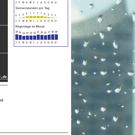
J
F
M
A
M
J
J
A
S
O
N
D
Sonnenstunden pro Tag
7
7
7
7
6
5
3
3
2
2
1
0
J
F
M
A
M
J
J
A
S
O
N
D
Regentage im Monat
18
18
18
17
17
16
16
15
14
14
14
13
J
F
M
A
M
J
J
A
S
O
N
D
it