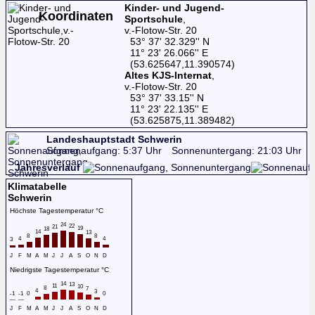
Kinder- und Jugend-
Koordinaten
Sportschule
,
v.-Flotow-Str. 20
53° 37' 32.329'' N
11° 23' 26.066'' E
(53.625647,11.390574)
Altes KJS-Internat
,
v.-Flotow-Str. 20
53° 37' 33.15'' N
11° 23' 22.135'' E
(53.625875,11.389482)
Landeshauptstadt Schwerin
Sonnenaufgang: 5:37 Uhr
Sonnenuntergang: 21:03 Uhr
Jahresverlauf
Klimatabelle
Schwerin
Höchste Tagestemperatur °C
24
22
21
19
18
14
13
8
8
4
4
3
J
F
M
A
M
J
J
A
S
O
N
D
Niedrigste Tagestemperatur °C
14
13
11
10
8
7
4
3
-1
-1
0
0
J
F
M
A
M
J
J
A
S
O
N
D