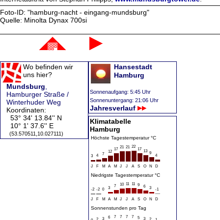
Foto-ID: "hamburg-nacht - eingang-mundsburg"
Quelle: Minolta Dynax 700si
Wo befinden wir
Hansestadt
uns hier?
Hamburg
Mundsburg
,
Sonnenaufgang: 5:45 Uhr
Hamburger Straße /
Sonnenuntergang: 21:06 Uhr
Winterhuder Weg
Jahresverlauf
Koordinaten:
53° 34' 13.84'' N
Klimatabelle
10° 1' 37.6'' E
Hamburg
(53.570511,10.027111)
Höchste Tagestemperatur °C
22
21
21
17
17
13
12
9
7
4
4
3
J
F
M
A
M
J
J
A
S
O
N
D
Niedrigste Tagestemperatur °C
11
11
10
9
7
6
3
3
-2
-2
0
-1
J
F
M
A
M
J
J
A
S
O
N
D
Sonnenstunden pro Tag
7
7
7
7
6
5
3
3
2
2
1