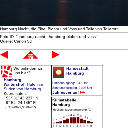
Hamburg Nacht, die Elbe, Blohm und Voss und Teile von Tollerort
Foto-ID: "hamburg-nacht - hamburg-blohm-und-voss"
Quelle: Canon 5D
Wo befinden wir
Hansestadt
uns hier?
Hamburg
Hamburg
Sonnenaufgang: 5:47 Uhr
Waltershof
, Hafen im
Sonnenuntergang: 21:04 Uhr
Süden von Hamburg
Jahresverlauf
Koordinaten:
53° 31' 43.237'' N
Klimatabelle
9° 54' 24.145'' E
Hamburg
(53.528677,9.906707)
Höchste Tagestemperatur °C
22
21
21
17
17
13
12
9
7
4
4
3
J
F
M
A
M
J
J
A
S
O
N
D