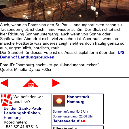
Auch, wenn es Fotos von den St. Pauli Landungsbrücken schon zu
Tausenden gibt, ist doch immer wieder schön. Der Blick richtet sich
hier Richtung Sonnenuntergang, auch wenn von Sonne oder
Schönwetter-Abendrot nicht viel zu sehen ist. Aber auch wenn so
manche Postkarte was anderes zeigt, sieht es doch häufig genau so
aus, ungemütlich, nordisch, rauh.
Der Standort für dieses Foto ist die Aussichtsplattform über dem
U/S-
Bahnhof Landungsbrücken
.
Foto-ID: "hamburg-nacht - st-pauli-landungsbruecken"
Quelle: Minolta Dynax 700si
Wo befinden wir
Hansestadt
uns hier?
Hamburg
Bei den
Sankt-Pauli-
Sonnenaufgang: 5:45 Uhr
Landungsbrücken
,
Sonnenuntergang: 21:06 Uhr
Hamburg
Jahresverlauf
Koordinaten:
53° 32' 41.975'' N
Klimatabelle