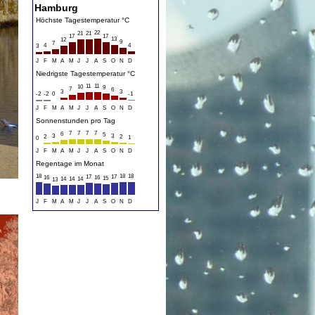
Hamburg
Höchste Tagestemperatur °C
22
21
21
17
17
13
12
9
7
4
4
3
J
F
M
A
M
J
J
A
S
O
N
D
Niedrigste Tagestemperatur °C
11
11
10
9
7
6
3
3
-2
-2
0
-1
J
F
M
A
M
J
J
A
S
O
N
D
Sonnenstunden pro Tag
7
7
7
7
6
5
3
3
2
2
1
0
J
F
M
A
M
J
J
A
S
O
N
D
Regentage im Monat
18
18
18
17
17
16
16
15
14
14
14
13
J
F
M
A
M
J
J
A
S
O
N
D