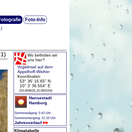
Fotografie
Foto-Info
1)
(1)
Wo befinden wir
uns hier?
Vogelinsel auf dem
Appelhoff-Weiher
Koordinaten:
53° 36' 16.65'' N
10° 3' 36.554'' E
(53.604625,10.060154)
Hansestadt
Hamburg
Sonnenaufgang: 5:42 Uhr
Sonnenuntergang: 21:10 Uhr
Jahresverlauf
Klimatabelle