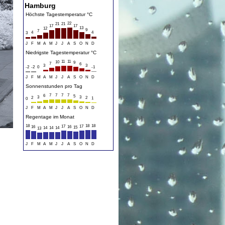
Hamburg
Höchste Tagestemperatur °C
22
21
21
17
17
13
12
9
7
4
4
3
J
F
M
A
M
J
J
A
S
O
N
D
Niedrigste Tagestemperatur °C
11
11
10
9
7
6
3
3
-2
-2
0
-1
J
F
M
A
M
J
J
A
S
O
N
D
Sonnenstunden pro Tag
7
7
7
7
6
5
3
3
2
2
1
0
J
F
M
A
M
J
J
A
S
O
N
D
Regentage im Monat
18
18
18
17
17
16
16
15
14
14
14
13
J
F
M
A
M
J
J
A
S
O
N
D