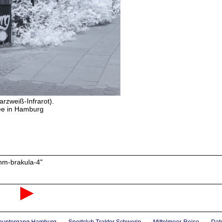
arzweiß-Infrarot).
ee in Hamburg
30nm-brakula-4"
nuntergang Hamburg
Sportclub Traktor Schwerin
Mittelmeer-Reise
Dat