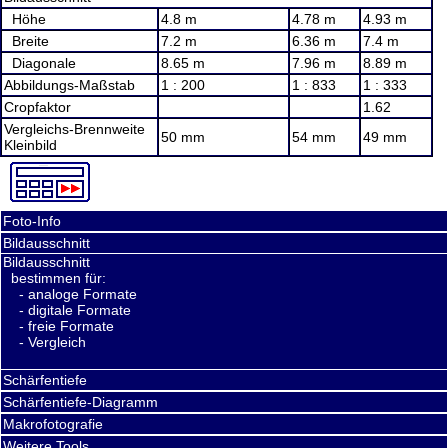
Höhe
4.8 m
4.78 m
4.93 m
Breite
7.2 m
6.36 m
7.4 m
Diagonale
8.65 m
7.96 m
8.89 m
Abbildungs-Maßstab
1 : 200
1 : 833
1 : 333
Cropfaktor
1.62
Vergleichs-Brennweite
50 mm
54 mm
49 mm
Kleinbild
Foto-Info
Bildausschnitt
Bildausschnitt
bestimmen für:
- analoge Formate
- digitale Formate
- freie Formate
- Vergleich
Schärfentiefe
Schärfentiefe-Diagramm
Makrofotografie
Weitere Tools