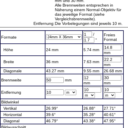
mm und 30 mm.
Alle Brennweiten entsprechen in
Näherung einem
Normal-Objektiv
für
das jeweilige Format (siehe
Vergleichsbrennweite).
Entfernung:
Die Vorbelegungen sind jeweils 10 m.
/
Freies
Formate
Format
"
Höhe
24 mm
5.74 mm
mm
Breite
36 mm
7.63 mm
mm
Diagonale
43.27 mm
9.55 mm
26.68 mm
Brennweite
mm
mm
mm
Entfernung
Bildwinkel
Vertikal
26.99
°
26.88
°
27.71
°
Horizontal
39.6
°
35.28
°
40.61
°
Diagonal
46.79
°
43.38
°
47.95
°
Bildausschnitt