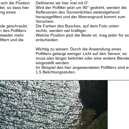
sich die Position
Definieren wir hier mal mit 0°.
et, so dass hier
Wird der Polfilter jetzt um 90° gedreht, werden die
ung eines
Reflexionen des Sonnenlichtes weitestgehend
herausgefiltert und der Meeresgrund kommt zum
Vorschein.
inde geschraubt,
Die Farben des Busches, auf dem Foto unten
 des Polfilters
rechts, werden viel kräftiger.
entweder mehr
Welche Position jetzt die Beste ist, mag jeder für si
ltert und die
entscheiden.
Wichtig zu wissen: Durch die Anwendung eines
Polfilters gelangt weniger Licht auf den Sensor, es
muss also länger belichtet oder eine andere Blend
eingestellt werden.
Im Beispiel des hier angewendeten Polfilters sind e
1,5 Belichtungsstufen.