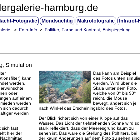
dergalerie-hamburg.de
acht-Fotografie
Mondsüchtig
Makrofotografie
Infrarot-
alerie
>
Foto-Info
>
Polfilter, Farbe und Kontrast, Entspiegelung
g, Simulation
lter
Das kann am Beispiel
ationsfilter) kann
des Fotos unten simulie
det werden,
werden. Wird über die
nerwünschte
Skala unter dem Foto,
onen oder
welche von 0° bis 90°
ungen auf einem
reicht, die Mouse
rmieden werden
bewegt, ändert sich je
nn sich dadurch
nach Winkel das Erscheiningsbild des Fotos.
räftiger werden
Der Blick richtet sich von einer Klippe auf das
Wasser. Das Licht der tiefstehenden Sonne wird so
 sich fast
stark reflektiert, dass der Meeresgrund kaum zu
ht hier der
sehen ist. Das wäre die Stellung des Polfilters, bei
Nachmittag
der kaum Änderungen auf dem Foto zu sehen sind