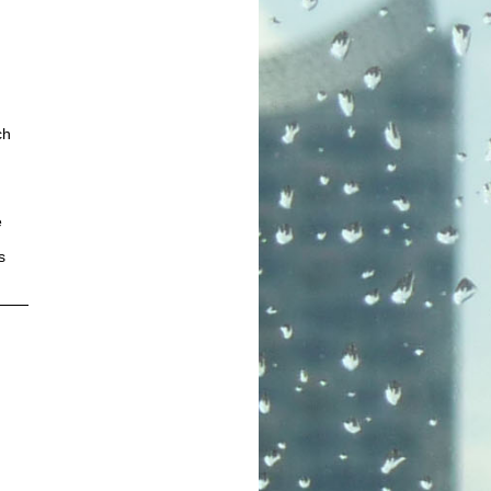
ch
e
s