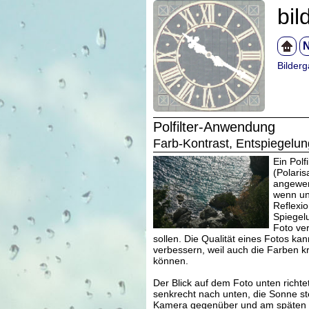
bil
N
Bilderg
Polfilter-Anwendung
Farb-Kontrast, Entspiegelun
Ein Polfi
(Polaris
angewen
wenn u
Reflexi
Spiegel
Foto ve
sollen. Die Qualität eines Fotos ka
verbessern, weil auch die Farben k
können.
Der Blick auf dem Foto unten richtet
senkrecht nach unten, die Sonne ste
Kamera gegenüber und am späten 