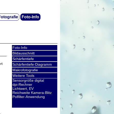
Fotografie
Foto-Info
Foto-Info
Bildausschnitt
Schärfentiefe
rt
Schärfentiefe-Diagramm
Makrofotografie
Weitere Tools
Sensorgröße digital
dpi-Rechner
Lichtwert, EV
Reichweite Kamera-Blitz
Polfilter-Anwendung
.