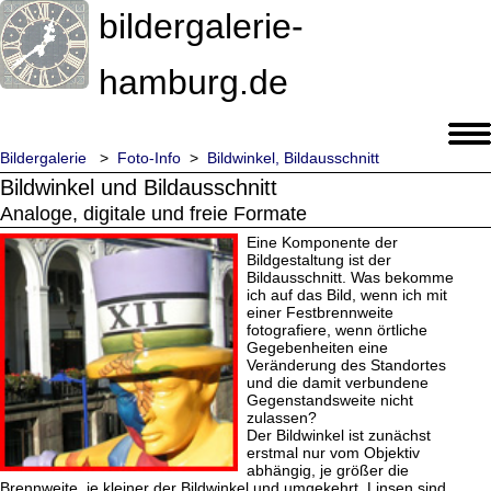
bildergalerie-
hamburg.de
Bildergalerie
>
Foto-Info
>
Bildwinkel, Bildausschnitt
Bildwinkel und Bildausschnitt
Analoge, digitale und freie Formate
Eine Komponente der
Bildgestaltung ist der
Bildausschnitt. Was bekomme
ich auf das Bild, wenn ich mit
einer Festbrennweite
fotografiere, wenn örtliche
Gegebenheiten eine
Veränderung des Standortes
und die damit verbundene
Gegenstandsweite nicht
zulassen?
Der Bildwinkel ist zunächst
erstmal nur vom Objektiv
abhängig, je größer die
Brennweite, je kleiner der Bildwinkel und umgekehrt. Linsen sind