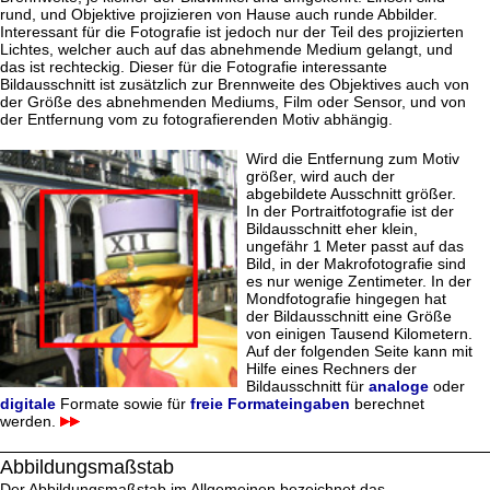
rund, und Objektive projizieren von Hause auch runde Abbilder.
Interessant für die Fotografie ist jedoch nur der Teil des projizierten
Lichtes, welcher auch auf das abnehmende Medium gelangt, und
das ist rechteckig. Dieser für die Fotografie interessante
Bildausschnitt ist zusätzlich zur Brennweite des Objektives auch von
der Größe des abnehmenden Mediums, Film oder Sensor, und von
der Entfernung vom zu fotografierenden Motiv abhängig.
Wird die Entfernung zum Motiv
größer, wird auch der
abgebildete Ausschnitt größer.
In der Portraitfotografie ist der
Bildausschnitt eher klein,
ungefähr 1 Meter passt auf das
Bild, in der Makrofotografie sind
es nur wenige Zentimeter. In der
Mondfotografie hingegen hat
der Bildausschnitt eine Größe
von einigen Tausend Kilometern.
Auf der folgenden Seite kann mit
Hilfe eines Rechners der
Bildausschnitt für
analoge
oder
digitale
Formate sowie für
freie Formateingaben
berechnet
werden.
Abbildungsmaßstab
Der Abbildungsmaßstab im Allgemeinen bezeichnet das