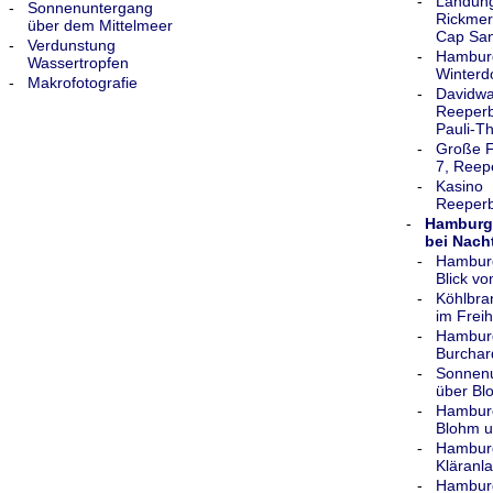
-
Landung
-
Sonnenuntergang
Rickmer
über dem Mittelmeer
Cap San
-
Verdunstung
-
Hambur
Wassertropfen
Winter
-
Makrofotografie
-
Davidwa
Reeperb
Pauli-T
-
Große Fr
7, Reep
-
Kasino
Reeper
-
Hamburg
bei Nach
-
Hamburg
Blick v
-
Köhlbra
im Frei
-
Hamburg
Burchar
-
Sonnen
über Bl
-
Hamburg
Blohm u
-
Hamburg
Kläranl
-
Hamburg