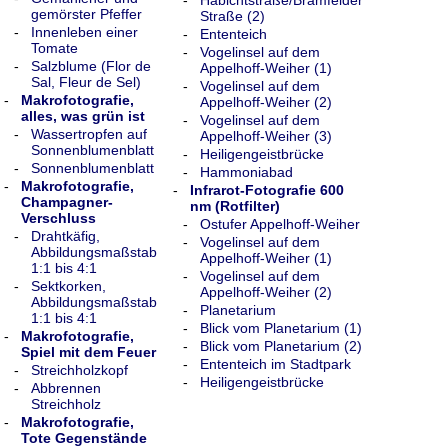
-
Habichtstraße/Bramfelder
gemörster Pfeffer
Straße (2)
-
Innenleben einer
-
Ententeich
Tomate
-
Vogelinsel auf dem
-
Salzblume (Flor de
Appelhoff-Weiher (1)
Sal, Fleur de Sel)
-
Vogelinsel auf dem
-
Makrofotografie,
Appelhoff-Weiher (2)
alles, was grün ist
-
Vogelinsel auf dem
-
Wassertropfen auf
Appelhoff-Weiher (3)
Sonnenblumenblatt
-
Heiligengeistbrücke
-
Sonnenblumenblatt
-
Hammoniabad
-
Makrofotografie,
-
Infrarot-Fotografie 600
Champagner-
nm (Rotfilter)
Verschluss
-
Ostufer Appelhoff-Weiher
-
Drahtkäfig,
-
Vogelinsel auf dem
Abbildungsmaßstab
Appelhoff-Weiher (1)
1:1 bis 4:1
-
Vogelinsel auf dem
-
Sektkorken,
Appelhoff-Weiher (2)
Abbildungsmaßstab
-
Planetarium
1:1 bis 4:1
-
Blick vom Planetarium (1)
-
Makrofotografie,
-
Blick vom Planetarium (2)
Spiel mit dem Feuer
-
Ententeich im Stadtpark
-
Streichholzkopf
-
Heiligengeistbrücke
-
Abbrennen
Streichholz
-
Makrofotografie,
Tote Gegenstände