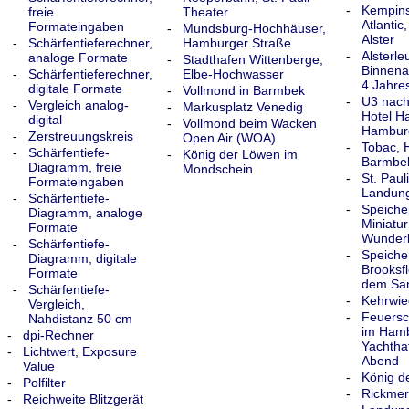
-
Kempins
freie
Theater
Atlantic
Formateingaben
-
Mundsburg-Hochhäuser,
Alster
-
Schärfentieferechner,
Hamburger Straße
-
Alsterle
analoge Formate
-
Stadthafen Wittenberge,
Binnenal
-
Schärfentieferechner,
Elbe-Hochwasser
4 Jahre
digitale Formate
-
Vollmond in Barmbek
-
U3 nach
-
Vergleich analog-
-
Markusplatz Venedig
Hotel H
digital
-
Vollmond beim Wacken
Hambur
-
Zerstreuungskreis
Open Air (WOA)
-
Tobac, 
-
Schärfentiefe-
-
König der Löwen im
Barmbe
Diagramm, freie
Mondschein
-
St. Pauli
Formateingaben
Landun
-
Schärfentiefe-
-
Speicher
Diagramm, analoge
Miniatur
Formate
Wunder
-
Schärfentiefe-
-
Speicher
Diagramm, digitale
Brooksfl
Formate
dem Sa
-
Schärfentiefe-
-
Kehrwie
Vergleich,
-
Feuersc
Nahdistanz 50 cm
im Ham
-
dpi-Rechner
Yachtha
-
Lichtwert, Exposure
Abend
Value
-
König d
-
Polfilter
-
Rickmer
-
Reichweite Blitzgerät