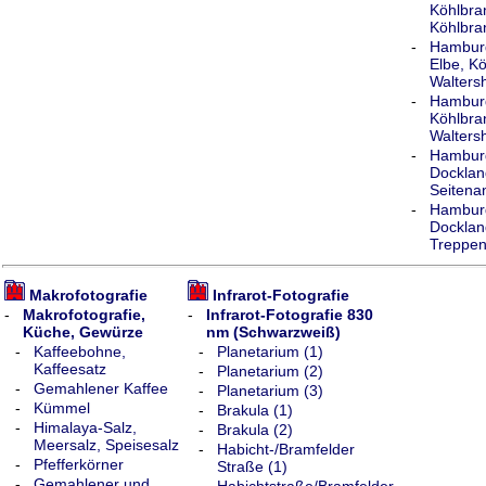
Köhlbra
Köhlbra
-
Hamburg
Elbe, K
Walters
-
Hamburg
Köhlbra
Walters
-
Hamburg
Docklan
Seitena
-
Hamburg
Docklan
Treppe
Makrofotografie
Infrarot-Fotografie
-
Makrofotografie,
-
Infrarot-Fotografie 830
Küche, Gewürze
nm (Schwarzweiß)
-
Kaffeebohne,
-
Planetarium (1)
Kaffeesatz
-
Planetarium (2)
-
Gemahlener Kaffee
-
Planetarium (3)
-
Kümmel
-
Brakula (1)
-
Himalaya-Salz,
-
Brakula (2)
Meersalz, Speisesalz
-
Habicht-/Bramfelder
-
Pfefferkörner
Straße (1)
-
Gemahlener und