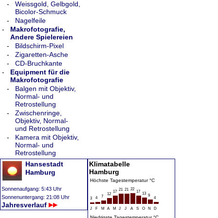
-
Weissgold, Gelbgold,
Bicolor-Schmuck
-
Nagelfeile
-
Makrofotografie,
Andere Spielereien
-
Bildschirm-Pixel
-
Zigaretten-Asche
-
CD-Bruchkante
-
Equipment für die
Makrofotografie
-
Balgen mit Objektiv,
Normal- und
Retrostellung
-
Zwischenringe,
Objektiv, Normal-
und Retrostellung
-
Kamera mit Objektiv,
Normal- und
Retrostellung
Hansestadt
Klimatabelle
Hamburg
Hamburg
Höchste Tagestemperatur °C
Sonnenaufgang: 5:43 Uhr
22
21
21
17
17
13
12
9
Sonnenuntergang: 21:08 Uhr
7
4
4
3
Jahresverlauf
J
F
M
A
M
J
J
A
S
O
N
D
Niedrigste Tagestemperatur °C