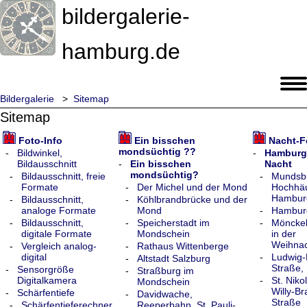
bildergalerie-
hamburg.de
Bildergalerie
>
Sitemap
Sitemap
Foto-Info
Ein bisschen
Nacht-F
mondsüchtig ??
-
Bildwinkel,
-
Hamburg
Bildausschnitt
-
Ein bisschen
Nacht
mondsüchtig?
-
Bildausschnitt, freie
-
Mundsb
Formate
-
Der Michel und der Mond
Hochhäu
Hambur
-
Bildausschnitt,
-
Köhlbrandbrücke und der
analoge Formate
Mond
-
Hamburg
-
Bildausschnitt,
-
Speicherstadt im
-
Möncke
digitale Formate
Mondschein
in der
Weihnac
-
Vergleich analog-
-
Rathaus Wittenberge
digital
-
Ludwig-
-
Altstadt Salzburg
Straße,
-
Sensorgröße
-
Straßburg im
Digitalkamera
-
St. Niko
Mondschein
Willy-Br
-
Schärfentiefe
-
Davidwache,
Straße
-
Schärfentieferechner,
Reeperbahn, St. Pauli-